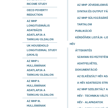
INCOME STUDY
AZ MHP JÖVEDELEMVÁ
OECD POVERTY
SYNTAX ÉS OUTPUT F
REDUCTION
AZ MHP SÚLYOZÁSÁR
AZ MHP
TARTALOM
LONGITUDINÁLIS
ADATBÁZIS
PUBLIKÁCIÓ
ADATLAPJA A
KÉRDŐÍVEK LISTÁJA -L
TARKI.HU OLDALON
HÉV
UK HOUSEHOLD
LONGITUDINAL STUDY
ÁTTEKINTÉS
(UKHLS)
SZAKMAI EGYEZTETÉS
AZ MHP I.
ADATFELVÉTEL
HULLÁMÁNAK
DOKUMENTÁCIÓ
ADATLAPJA A
TARKI.HU OLDALON
AZ ELKÉSZÜLT HÉV A
AZ MHP II.
A HÉV ADATBÁZIS STR
HULLÁMÁNAK
AZ MHP SZELEKTÁLT 
ADATLAPJA A
TARKI.HU OLDALON
HÉV - TECHNIKAI VÁL
AZ MHP III.
HÉV - ALAPADATOK
HULLÁMÁNAK