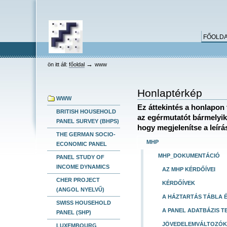
keresés
Bekezdések
Személyes
Tovább
összetett keresés
eszközök
a
tartalomhoz
Ugrás
FŐOLD
a
navigációhoz
HEV
→
ön itt áll:
főoldal
www
Honlaptérkép
WWW
Ez áttekintés a honlapon 
BRITISH HOUSEHOLD
az egérmutatót bármelyik
PANEL SURVEY (BHPS)
hogy megjelenítse a leírá
THE GERMAN SOCIO-
MHP
ECONOMIC PANEL
MHP_DOKUMENTÁCIÓ
PANEL STUDY OF
INCOME DYNAMICS
AZ MHP KÉRDŐÍVEI
CHER PROJECT
KÉRDŐÍVEK
(ANGOL NYELVŰ)
A HÁZTARTÁS TÁBLA 
SWISS HOUSEHOLD
A PANEL ADATBÁZIS T
PANEL (SHP)
JÖVEDELEMVÁLTOZÓK 
LUXEMBOURG