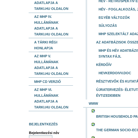
HÉV - RETROSPEKTÍV 
ADATLAPJA A
TARKI.HU OLDALON
HÉV - FOGLALKOZÁS,
AZ MHP IV.
EGYÉB VÁLTOZÓK
HULLÁMÁNAK
SÚLYOZÁS
ADATLAPJA A
MHP SZELEKTÁLT ADA
TARKI.HU OLDALON
A TÁRKI RÉGI
AZ ADATBÁZISOK ÖSSZ
HONLAPJA
MHP ÉS HÉV ADATBÁZ
AZ MHP V.
SYNTAX FÁJL
HULLÁMÁNAK
KÉRDŐÍV
ADATLAPJA A
HEVKERDOIVV.DOC
TARKI.HU OLDALON
RÉSZTVEVŐK ÉS KUTATÁ
MHP CD VERZIÓ
AZ MHP VI.
ÚJRATERVEZÉS- ÉLETU
HULLÁMÁNAK
ÉVTIZEDEIBEN
ADATLAPJA A
WWW
TARKI.HU OLDALON
BRITISH HOUSEHOLD PA
BEJELENTKEZÉS
THE GERMAN SOCIO-EC
Bejelentkezési név