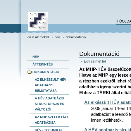
keresés
Bekezdések
Személyes
Dokumentummal
Tovább
összetett keresés
eszközök
kapcsolatos
a
tevékenységek
tartalomhoz
Ugrás
FŐOLD
a
navigációhoz
HEV
→
→
ön itt áll:
főoldal
hév
dokumentáció
Dokumentáció
HÉV
Egy szintet fel
ÁTTEKINTÉS
Az MHP-HÉV összefűzött a
DOKUMENTÁCIÓ
illetve az MHP egy leszel
AZ ELKÉSZÜLT HÉV
a részben ezekről lehet r
ADATBÁZIS
adatbázis igény szerint b
BEMUTATÁSA
Ehhez a TÁRKI által előál
A HÉV ADATBÁZIS
Az elkészült HÉV adat
STRUKTÚRÁJA ÉS
2008 január 14-én 14
VÁLTOZÓI
adatbázist a leendő f
AZ MHP SZELEKTÁLT
innen letölthetők.
ADATBÁZISA
A HÉV adatbázis strukt
HÉV - TECHNIKAI