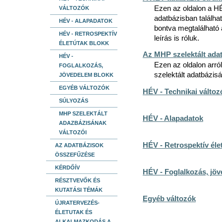
Ezen az oldalon a HÉV
VÁLTOZÓK
adatbázisban találhat
HÉV - ALAPADATOK
bontva megtalálható 
HÉV - RETROSPEKTÍV
leírás is róluk.
ÉLETÚTAK BLOKK
Az MHP szelektált ada
HÉV -
Ezen az oldalon arról
FOGLALKOZÁS,
szelektált adatbázis
JÖVEDELEM BLOKK
EGYÉB VÁLTOZÓK
HÉV - Technikai változ
SÚLYOZÁS
MHP SZELEKTÁLT
HÉV - Alapadatok
ADAZBÁZISÁNAK
VÁLTOZÓI
HÉV - Retrospektív éle
AZ ADATBÁZISOK
ÖSSZEFŰZÉSE
KÉRDŐÍV
HÉV - Foglalkozás, jö
RÉSZTVEVŐK ÉS
KUTATÁSI TÉMÁK
Egyéb változók
ÚJRATERVEZÉS-
ÉLETUTAK ÉS
ALKALMAZKODÁS A