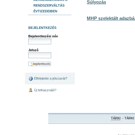
Súlyozás
RENDSZERVÁLTÁS
ÉVTIZEDEIBEN
MHP szelektált adazbá
BEJELENTKEZÉS
Bejelentkezési név
Jelszó
Elfelejtette a jelszavát?
Új felhasználó?
TÁRKI
- TÁRKI