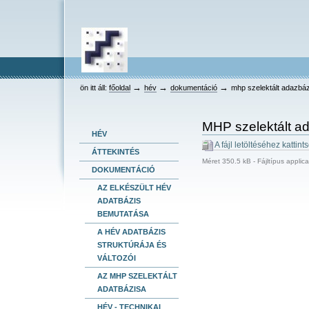
keresés
Bekezdések
Személyes
Dokumentummal
Tovább
összetett keresés
eszközök
kapcsolatos
a
tevékenységek
tartalomhoz
Ugrás
a
navigációhoz
HEV
→
→
→
ön itt áll:
főoldal
hév
dokumentáció
mhp szelektált adazbáz
MHP szelektált ad
HÉV
A fájl letöltéséhez kattint
ÁTTEKINTÉS
Méret
350.5 kB
-
Fájltípus
applica
DOKUMENTÁCIÓ
AZ ELKÉSZÜLT HÉV
ADATBÁZIS
BEMUTATÁSA
A HÉV ADATBÁZIS
STRUKTÚRÁJA ÉS
VÁLTOZÓI
AZ MHP SZELEKTÁLT
ADATBÁZISA
HÉV - TECHNIKAI