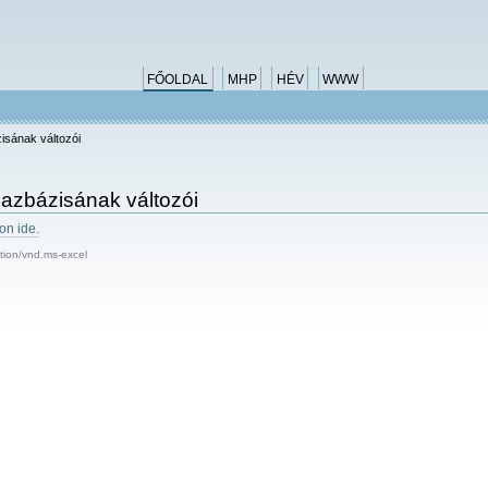
FŐOLDAL
MHP
HÉV
WWW
isának változói
azbázisának változói
son ide.
tion/vnd.ms-excel