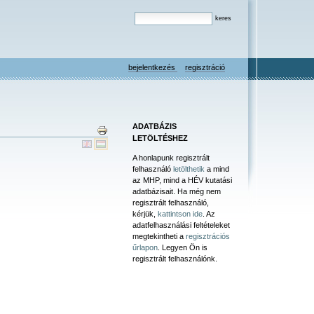
bejelentkezés
regisztráció
ADATBÁZIS
LETÖLTÉSHEZ
A honlapunk regisztrált
felhasználó
letölthetik
a mind
az MHP, mind a HÉV kutatási
adatbázisait. Ha még nem
regisztrált felhasználó,
kérjük,
kattintson ide
. Az
adatfelhasználási feltételeket
megtekintheti a
regisztrációs
űrlapon
. Legyen Ön is
regisztrált felhasználónk.