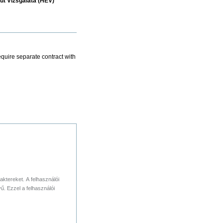
tút Vizsgálata (HÉV)
equire separate contract with
aktereket. A felhasználói
. Ezzel a felhasználói