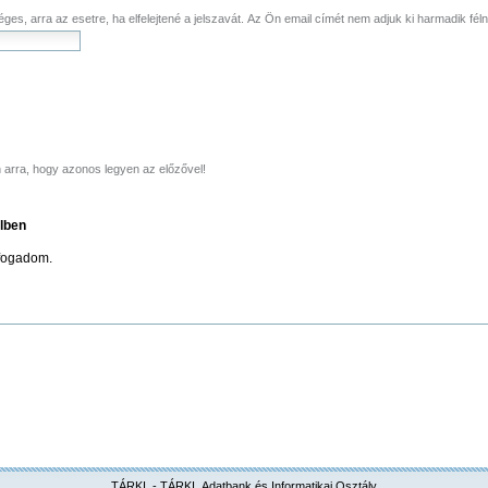
éges, arra az esetre, ha elfelejtené a jelszavát. Az Ön email címét nem adjuk ki harmadik fél
ükséges)
jen arra, hogy azonos legyen az előzővel!
lben
elfogadom.
TÁRKI
- TÁRKI
Adatbank és Informatikai Osztály