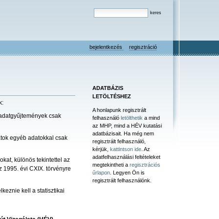
bejelentkezés
regisztráció
ADATBÁZIS
LETÖLTÉSHEZ
k:
A honlapunk regisztrált
 adatgyűjtemények csak
felhasználó
letölthetik
a mind
az MHP, mind a HÉV kutatási
adatbázisait. Ha még nem
atok egyéb adatokkal csak
regisztrált felhasználó,
kérjük,
kattintson ide
. Az
adatfelhasználási feltételeket
at, különös tekintettel az
megtekintheti a
regisztrációs
z 1995. évi CXIX. törvényre
űrlapon
. Legyen Ön is
regisztrált felhasználónk.
eznie kell a statisztikai