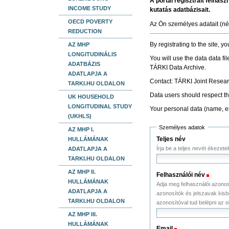
A portál regisztrált felhas
INCOME STUDY
kutatás adatbázisait.
OECD POVERTY
Az Ön személyes adatait (név
REDUCTION
By registrating to the site, y
AZ MHP
LONGITUDINÁLIS
You will use the data data fi
ADATBÁZIS
TÁRKI Data Archive.
ADATLAPJA A
Contact: TÁRKI Joint Resear
TARKI.HU OLDALON
Data users should respect the
UK HOUSEHOLD
LONGITUDINAL STUDY
Your personal data (name, ema
(UKHLS)
Személyes adatok
AZ MHP I.
Teljes név
HULLÁMÁNAK
Írja be a teljes nevét ékezet
ADATLAPJA A
TARKI.HU OLDALON
AZ MHP II.
Felhasználói név
(Szük
HULLÁMÁNAK
Adja meg felhasználói azonosí
ADATLAPJA A
azonosítók és jelszavak kisb
TARKI.HU OLDALON
azonosítóval tud belépni az ol
AZ MHP III.
HULLÁMÁNAK
Email
(Szükséges)