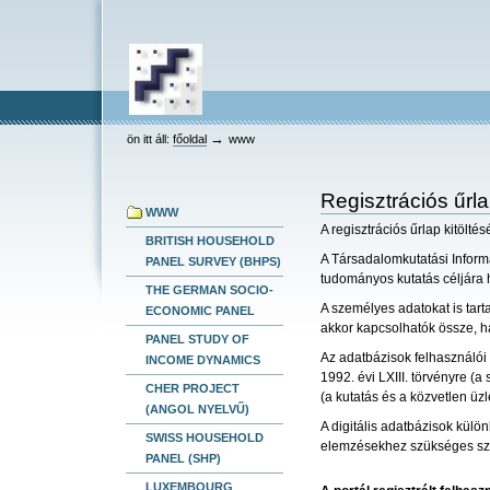
keresés
Bekezdések
Személyes
Tovább
összetett keresés
eszközök
a
tartalomhoz
Ugrás
a
navigációhoz
HEV
→
ön itt áll:
főoldal
www
Regisztrációs űrl
WWW
A regisztrációs űrlap kitölté
BRITISH HOUSEHOLD
A Társadalomkutatási Infor
PANEL SURVEY (BHPS)
tudományos kutatás céljára 
THE GERMAN SOCIO-
A személyes adatokat is tar
ECONOMIC PANEL
akkor kapcsolhatók össze, h
PANEL STUDY OF
Az adatbázisok felhasználói 
INCOME DYNAMICS
1992. évi LXIII. törvényre (
CHER PROJECT
(a kutatás és a közvetlen üz
(ANGOL NYELVŰ)
A digitális adatbázisok külö
SWISS HOUSEHOLD
elemzésekhez szükséges sz
PANEL (SHP)
LUXEMBOURG