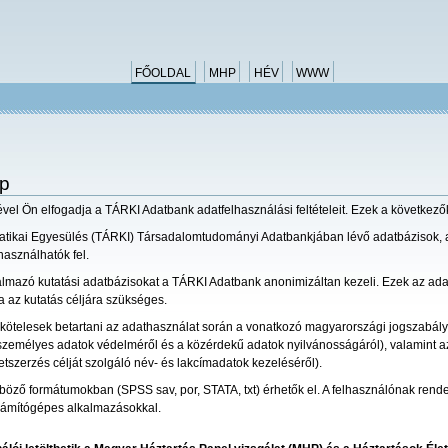
FŐOLDAL
MHP
HÉV
WWW
ap
sével Ön elfogadja a TÁRKI Adatbank adatfelhasználási feltételeit. Ezek a következő
matikai Egyesülés (TÁRKI) Társadalomtudományi Adatbankjában lévő adatbázisok,
használhatók fel.
talmazó kutatási adatbázisokat a TÁRKI Adatbank anonimizáltan kezeli. Ezek az ad
a az kutatás céljára szükséges.
kötelesek betartani az adathasználat során a vonatkozó magyarországi jogszabályok
a személyes adatok védelméről és a közérdekű adatok nyilvánosságáról), valamint a
letszerzés célját szolgáló név- és lakcímadatok kezeléséről).
nböző formátumokban (SPSS sav, por, STATA, txt) érhetők el. A felhasználónak rendelk
ámítógépes alkalmazásokkal.