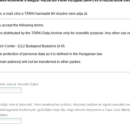
ználói letölthetik a Magyar Háztartás Panel vizsgálat (MHP) és a Háztartások Éle
, e-mail cím) a TÁRKI harmadik fél részére nem adja át.
ou accept the following terms:
les distributed by the TÁRKI Data Archive only for scientific purpose. Any other use r
ch Center -1112 Budapest Budaörsi út 45.
 protection of personal data as it is defined in the Hungarian law.
il address) will not be transferred to other parties.
ekkel, mint pl. Horváth Gábor
séges)
tóját, mint pl 'ghorvath'. Nem tartalmazhat szóközt, ékezetes betűket és egyéb speciális kar
etű/nagybetű érzékenyek; győződjön meg róla, hogy nincsen benyomva a Caps Lock billentyű
dalra.