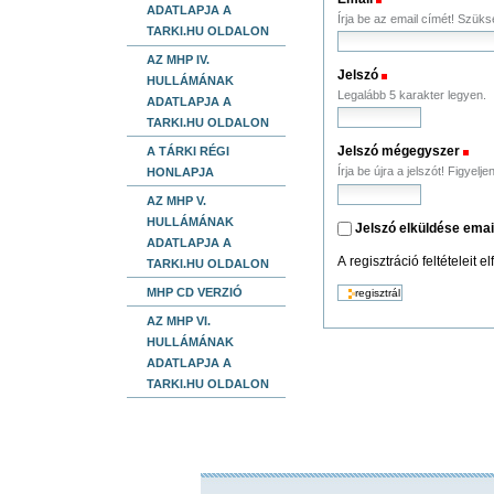
ADATLAPJA A
Írja be az email címét! Szüks
TARKI.HU OLDALON
AZ MHP IV.
Jelszó
(Szükséges)
HULLÁMÁNAK
Legalább 5 karakter legyen.
ADATLAPJA A
TARKI.HU OLDALON
Jelszó mégegyszer
(Sz
A TÁRKI RÉGI
Írja be újra a jelszót! Figyel
HONLAPJA
AZ MHP V.
HULLÁMÁNAK
Jelszó elküldése emai
ADATLAPJA A
A regisztráció feltételeit 
TARKI.HU OLDALON
MHP CD VERZIÓ
AZ MHP VI.
HULLÁMÁNAK
ADATLAPJA A
TARKI.HU OLDALON