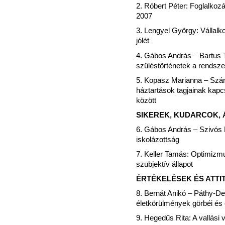
2. Róbert Péter: Foglalkoz
2007
3. Lengyel György: Vállalk
jólét
4. Gábos András – Bartus
szüléstörténetek a rendsze
5. Kopasz Marianna – Szán
háztartások tagjainak kapc
között
SIKEREK, KUDARCOK,
6. Gábos András – Szivós P
iskolázottság
7. Keller Tamás: Optimizmu
szubjektív állapot
ÉRTÉKELÉSEK ÉS ATT
8. Bernát Anikó – Páthy-De
életkörülmények görbéi és
9. Hegedűs Rita: A vallási 