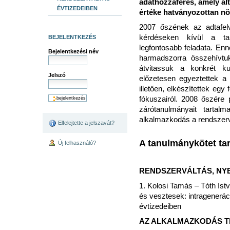
adathozzáférés, amely ált
ÉVTIZEDEIBEN
értéke hatványozottan n
2007 őszének az adtafel
kérdéseken kívül a ta
BEJELENTKEZÉS
legfontosabb feladata. En
Bejelentkezési név
harmadszorra összehívtu
átvitassuk a konkrét ku
Jelszó
előzetesen egyeztettek a 
illetően, elkészítettek egy
fókuszairól. 2008 őszére 
zárótanulmányait tartal
alkalmazkodás a rendszerv
Elfelejtette a jelszavát?
A tanulmánykötet ta
Új felhasználó?
RENDSZERVÁLTÁS, NY
1. Kolosi Tamás – Tóth Is
és vesztesek: intragenerác
évtizedeiben
AZ ALKALMAZKODÁS T