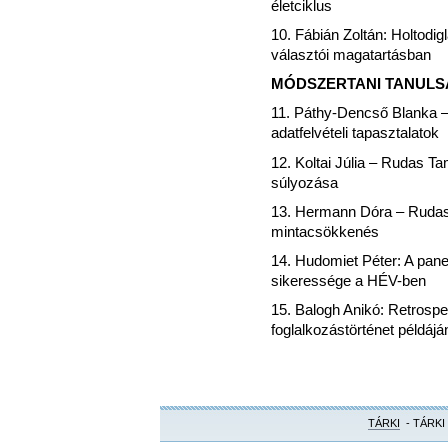
életciklus
10. Fábián Zoltán: Holtodi
választói magatartásban
MÓDSZERTANI TANUL
11. Páthy-Dencső Blanka –
adatfelvételi tapasztalatok
12. Koltai Júlia – Rudas 
súlyozása
13. Hermann Dóra – Rudas
mintacsökkenés
14. Hudomiet Péter: A pan
sikeressége a HÉV-ben
15. Balogh Anikó: Retrospek
foglalkozástörténet példájá
TÁRKI
- TÁRKI