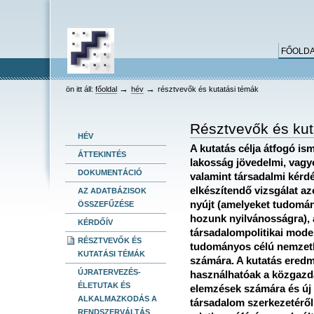
keresés
Bekezdések
Személyes
Dokumentummal
Tovább
összetett keresés
eszközök
kapcsolatos
a
tevékenységek
tartalomhoz
Ugrás
FŐOLD
a
navigációhoz
HEV
→
→
ön itt áll:
főoldal
hév
résztvevők és kutatási témák
Résztvevők és kut
HÉV
A kutatás célja átfogó is
ÁTTEKINTÉS
lakosság jövedelmi, vagy
DOKUMENTÁCIÓ
valamint társadalmi kérdés
elkészítendő vizsgálat az
AZ ADATBÁZISOK
nyújt (amelyeket tudomá
ÖSSZEFŰZÉSE
hozunk nyilvánosságra), a
KÉRDŐÍV
társadalompolitikai mode
RÉSZTVEVŐK ÉS
tudományos célú nemzetk
KUTATÁSI TÉMÁK
számára. A kutatás eredm
ÚJRATERVEZÉS-
használhatóak a közgazda
ÉLETUTAK ÉS
elemzések számára és új 
ALKALMAZKODÁS A
társadalom szerkezetéről.
RENDSZERVÁLTÁS