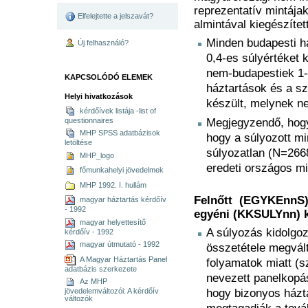
reprezentatív mintája
Elfelejtette a jelszavát?
almintával kiegészítet
Minden budapesti h
Új felhasználó?
0,4-es súlyértéket 
nem-budapestiek 1-
KAPCSOLÓDÓ ELEMEK
háztartások és a s
Helyi hivatkozások
készült, melynek n
kérdőívek listája -list of
questionnaires
Megjegyzendő, hogy
MHP SPSS adatbázisok
hogy a súlyozott m
letöltése
súlyozatlan (N=266
MHP_logo
eredeti országos m
főmunkahelyi jövedelmek
MHP 1992. I. hullám
Felnőtt (EGYKEnnS)
magyar háztartás kérdőív
- 1992
egyéni (KKSULYnn) k
magyar helyettesítő
A súlyozás kidolgoz
kérdőív - 1992
magyar útmutató - 1992
összetétele megvál
A Magyar Háztartás Panel
folyamatok miatt (sz
adatbázis szerkezete
nevezett panelkopás
Az MHP
hogy bizonyos házt
jövedelemváltozói: A kérdőív
változók