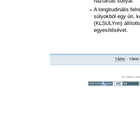
háztartás súllyal.
A longitudinális f
súlyokból egy ún. ko
(KLSULYnn) állított
egyesítésével.
TÁRKI
- TÁRKI
Az oldal a kö
508-as paragrafus
WCAG