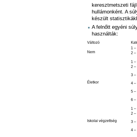
keresztmetszeti fáj
hullámonként. A súl
készült statisztikák
A felnőtt egyéni sú
használták:
Változó
Kat
1 – 
Nem
2 –
1 – 
2 –
3 –
Életkor
4 –
5 –
6 –
1 –
2 –
Iskolai végzettség
3 –
4 –