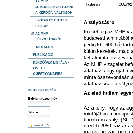
AZ MHP
Háztartás
SULY92
JÖVEDELEMVÁLTOZÓI:
A KÉRDŐÍV VÁLTOZÓK
SYNTAX ÉS OUTPUT
A súlyozásról
FÁJLOK
Eredetileg az MHP viz
AZ MHP
budapesti almintából á
SÚLYOZÁSÁRÓL
pedig kb. 600 háztartá
TARTALOM
külön kezelték, majd 
PUBLIKÁCIÓ
két alminta összevon
KÉRDŐÍVEK LISTÁJA -
Az MHP vizsgálat bef
LIST OF
adatbázis egy újabb v
QUESTIONNAIRES
minta összevonásán a
adatbázisnak a súlyoz
BEJELENTKEZÉS
Az első hullám egyén
Bejelentkezési név
Az a tény, hogy az eg
Jelszó
mintájában a budapest
korrekciós súly (SUL
eredeti 2050 háztartás
magyarországi nem in