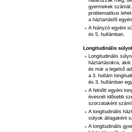
határozzák meg, de 
gyermekek számát. 
problematikus lehet
a háztartásfő egyén
A hiányzó egyéni sú
és 5. hullámban.
Longitudinális súlyo
Longitudinális súly
háztartásokra, akik
és már a legelső ad
a 3. hullám longitud
és 3. hullámban egy
A
felnőtt egyéni lo
évesnél idősebb sz
szorzataként számít
A longitudinális ház
súlyok átlagaként s
A longitudinális gy