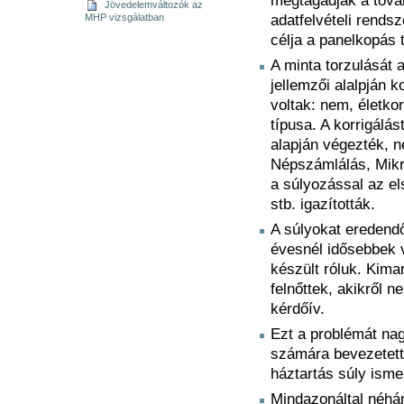
megtagadják a tová
Jövedelemváltozók az
MHP vizsgálatban
adatfelvételi rends
célja a panelkopás 
A minta torzulását 
jellemzői alalpján 
voltak: nem, életkor
típusa. A korrigálás
alapján végezték, n
Népszámlálás, Mikro
a súlyozással az e
stb. igazították.
A súlyokat eredendő
évesnél idősebbek v
készült róluk. Kima
felnőttek, akikről 
kérdőív.
Ezt a problémát na
számára bevezetett 
háztartás súly isme
Mindazonáltal néhán