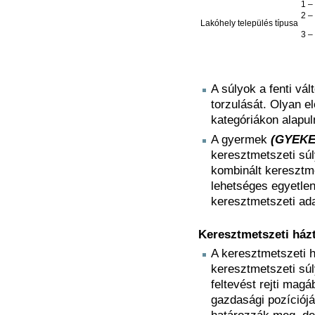
1 –
2 –
Lakóhely település típusa
3 –
A súlyok a fenti vál
torzulását. Olyan 
kategóriákon alapul
A gyermek
(GYEK
keresztmetszeti súl
kombinált keresztme
lehetséges egyetlen
keresztmetszeti ada
Keresztmetszeti ház
A keresztmetszeti h
keresztmetszeti súl
feltevést rejti mag
gazdasági pozícióját