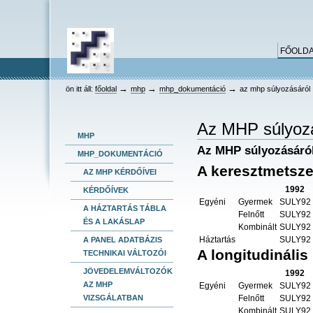
keresés
Bekezdések
Személyes
Dokumentummal
Tovább
összetett keresés
eszközök
kapcsolatos
a
tevékenységek
tartalomhoz
Ugrás
FŐOLD
a
navigációhoz
HEV
→
→
→
ön itt áll:
főoldal
mhp
mhp_dokumentáció
az mhp súlyozásáról
Az MHP súlyoz
MHP
Az MHP súlyozásáró
MHP_DOKUMENTÁCIÓ
A keresztmetsze
AZ MHP KÉRDŐÍVEI
1992
KÉRDŐÍVEK
Egyéni
Gyermek
SULY92
A HÁZTARTÁS TÁBLA
Felnőtt
SULY92
ÉS A LAKÁSLAP
Kombinált
SULY92
Háztartás
SULY92
A PANEL ADATBÁZIS
A longitudinális
TECHNIKAI VÁLTOZÓI
JÖVEDELEMVÁLTOZÓK
1992
AZ MHP
Egyéni
Gyermek
SULY92
Felnőtt
SULY92
VIZSGÁLATBAN
Kombinált
SULY92