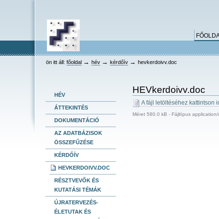
keresés
Bekezdések
Személyes
Dokumentummal
Tovább
összetett keresés
eszközök
kapcsolatos
a
tevékenységek
tartalomhoz
Ugrás
FŐOLD
a
navigációhoz
HEV
→
→
→
ön itt áll:
főoldal
hév
kérdőív
hevkerdoivv.doc
HEVkerdoivv.doc
HÉV
A fájl letöltéséhez kattintson i
ÁTTEKINTÉS
Méret
580.0 kB
-
Fájltípus
application
DOKUMENTÁCIÓ
AZ ADATBÁZISOK
ÖSSZEFŰZÉSE
KÉRDŐÍV
HEVKERDOIVV.DOC
RÉSZTVEVŐK ÉS
KUTATÁSI TÉMÁK
ÚJRATERVEZÉS-
ÉLETUTAK ÉS