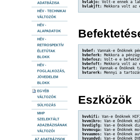
hvlakjo:
 Volt-e ennek a la
ADATBÁZISA
hvlakjft:
 Mekkora volt az 
HÉV - TECHNIKAI
VÁLTOZÓK
HÉV -
Befektetése
ALAPADATOK
HÉV -
RETROSPEKTÍV
hvbef:
 Vannak-e Önöknek pé
ÉLETÚTAK
hvbeferk:
 Mekkora a pénzüg
BLOKK
hvbefosz:
 Volt-e e befekte
hvbefoft:
 Mekkora volt az 
HÉV -
hvtart:
 Vannak-e Önöknek t
FOGLALKOZÁS,
hvtarerk:
 Mennyi a tartozá
JÖVEDELEM
BLOKK
EGYÉB
Eszközök
VÁLTOZÓK
SÚLYOZÁS
MHP
hvvhifi:
 Van-e Önöknek HIF
SZELEKTÁLT
hvvmikro:
 Van-e Önöknek mi
ADAZBÁZISÁNAK
hvvdigfg:
 Van-e Önöknek di
hvvmosga:
 Van-e Önöknek mo
VÁLTOZÓI
hvvaumos:
 Van-e Önöknek au
hvvandvd:
 Van-e Önöknek DV
AZ ADATBÁZISOK