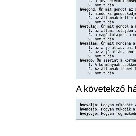
    2. a jövedelemkülönbsé
    9. nem tudja
hvegond:
 Ön mit gondol az 
    1. mindenki gondoskodj
    2. az államnak kell mi
    9. nem tudja
hvetulaj:
 Ön mit gondol a 
    1. az állami tulajdon 
    2. a magántulajdon a m
    9. nem tudja
hveallas:
 Ön mit mondana a
    1. az a jó állás, ami 
    2. az a jó állás, ahol
    9. nem tudja
hveado:
 Ön szerint a kormá
    1. A kormánynak csökke
    2. Az államnak többet 
    9. nem tudja
A követekző há
hvevoljo:
 Hogyan működött 
hvemosjo:
 Hogyan működik a
hvejovjo:
 Hogyan fog működ