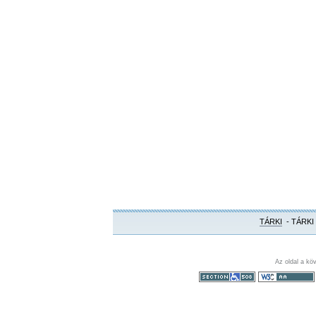
TÁRKI
- TÁRKI
Az oldal a kö
508-as paragrafus
WCAG