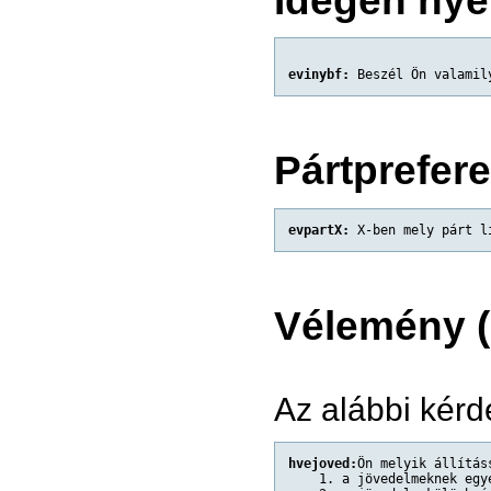
evinybf:
 Beszél Ön valamil
Pártprefere
evpartX:
 X-ben mely párt l
Vélemény 
Az alábbi kérd
hvejoved:
Ön melyik állítás
    1. a jövedelmeknek egy