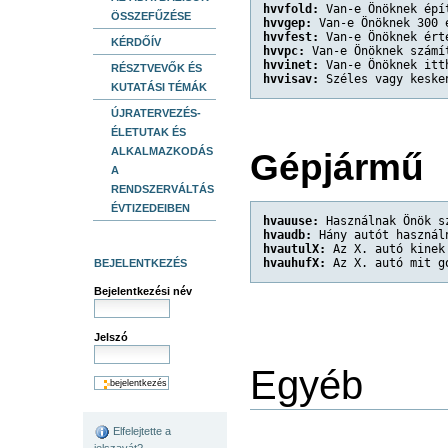
hvvfold:
 Van-e Önöknek épí
ÖSSZEFŰZÉSE
hvvgep:
 Van-e Önöknek 300 
hvvfest:
 Van-e Önöknek ért
KÉRDŐÍV
hvvpc:
 Van-e Önöknek számí
hvvinet:
 Van-e Önöknek itt
RÉSZTVEVŐK ÉS
hvvisav:
 Széles vagy keske
KUTATÁSI TÉMÁK
ÚJRATERVEZÉS-
ÉLETUTAK ÉS
ALKALMAZKODÁS
Gépjármű
A
RENDSZERVÁLTÁS
ÉVTIZEDEIBEN
hvauuse:
 Használnak Önök s
hvaudb:
 Hány autót használ
hvautulX:
 Az X. autó kinek
hvauhufX:
 Az X. autó mit g
BEJELENTKEZÉS
Bejelentkezési név
Jelszó
Egyéb
Elfelejtette a
jelszavát?