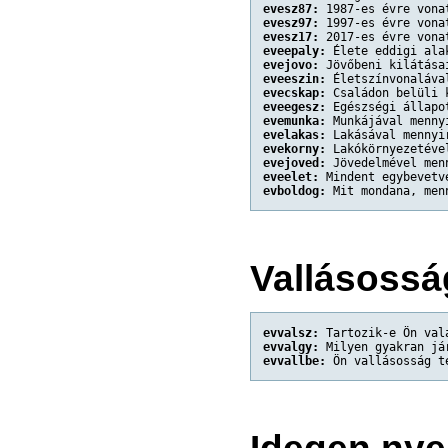
evesz87:
 1987-es évre vona
evesz97:
 1997-es évre vona
evesz17:
 2017-es évre vona
eveepaly:
 Élete eddigi ala
evejovo:
 Jövőbeni kilátása
eveeszin:
 Életszínvonaláva
evecskap:
 Családon belüli 
eveegesz:
 Egészségi állapo
evemunka:
 Munkájával menny
evelakas:
 Lakásával mennyi
evekorny:
 Lakókörnyezetéve
evejoved:
 Jövedelmével men
eveelet:
 Mindent egybevetv
evboldog:
 Mit mondana, men
Vallásossá
evvalsz:
 Tartozik-e Ön val
evvalgy:
 Milyen gyakran já
evvallbe:
 Ön vallásosság t
Idegen nye