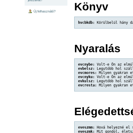
Könyv
Új felhasználó?
hvcbkdb:
 Körülbelül hány d
Nyaralás
evcnybe:
 Volt-e Ön az elmú
evbelsz:
 Legutóbb hol szál
evcmores:
 Milyen gyakran e
evcnyku:
 Volt-e Ön az elmú
evkulsz:
 Legutóbb hol szál
evcresta:
 Milyen gyakran e
Elégedetts
eveszmm:
 Hová helyezné el 
eveszmk:
 Mit gondol, élets