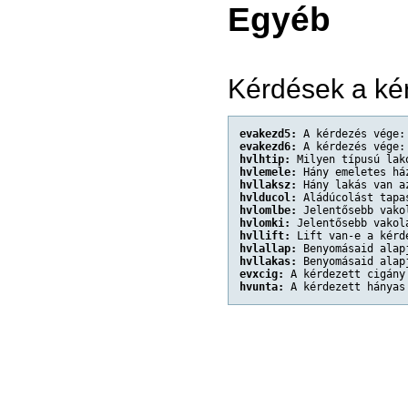
Egyéb
Kérdések a ké
evakezd5:
 A kérdezés vége:
evakezd6:
 A kérdezés vége:
hvlhtip:
 Milyen típusú lak
hvlemele:
 Hány emeletes há
hvllaksz:
 Hány lakás van a
hvlducol:
 Aládúcolást tapa
hvlomlbe:
 Jelentősebb vako
hvlomki:
 Jelentősebb vakol
hvllift:
 Lift van-e a kérd
hvlallap:
 Benyomásaid alap
hvllakas:
 Benyomásaid alap
evxcig:
 A kérdezett cigány
hvunta:
 A kérdezett hányas