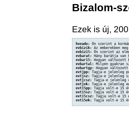
Bizalom-sz
Ezek is új, 20
hveado:
 Ön szerint a kormá
evbizik:
 Az emberekben meg
evbiz15:
 Ön szerint az elm
evbarat:
 Hány barátja van 
evbar15:
 Hogyan változott 
evbartal:
 Milyen gyakran s
evbartgy:
 Hogyan változott
evtjpp:
 Tagja-e jelenleg p
evtjsz:
 Tagja-e jelenleg s
evtjcsz:
 Tagja-e jelenleg 
evtjek:
 Tagja-e jelenleg e
evt15pp:
 Tagja volt-e 15 é
evt15sz:
 Tagja volt-e 15 é
evt15csz:
 Tagja volt-e 15 
evt15ek:
 Tagja volt-e 15 é