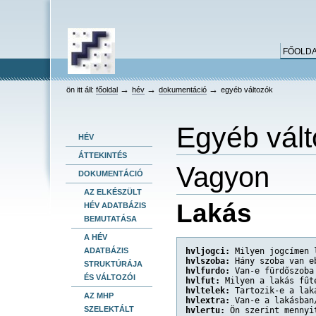
keresés
Bekezdések
Személyes
Dokumentummal
Tovább
összetett keresés
eszközök
kapcsolatos
a
tevékenységek
tartalomhoz
Ugrás
FŐOLD
a
navigációhoz
HEV
→
→
→
ön itt áll:
főoldal
hév
dokumentáció
egyéb változók
Egyéb vál
HÉV
ÁTTEKINTÉS
Vagyon
DOKUMENTÁCIÓ
AZ ELKÉSZÜLT
Lakás
HÉV ADATBÁZIS
BEMUTATÁSA
A HÉV
hvljogci:
 Milyen jogcímen 
ADATBÁZIS
hvlszoba:
 Hány szoba van e
STRUKTÚRÁJA
hvlfurdo:
 Van-e fürdőszoba
ÉS VÁLTOZÓI
hvlfut:
 Milyen a lakás fűt
hvltelek:
 Tartozik-e a lak
AZ MHP
hvlextra:
 Van-e a lakásban
SZELEKTÁLT
hvlertu:
 Ön szerint mennyi