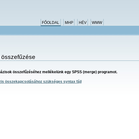
FŐOLDAL
MHP
HÉV
WWW
 összefűzése
ázisok összefűzéséhez mellékelünk egy SPSS (merge) programot.
is összekapcsolásához szükséges syntax fájl