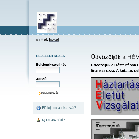
keresés
Bekezdések
Személyes
Dokumentummal
Tovább
összetett keresés
eszközök
kapcsolatos
a
tevékenységek
tartalomhoz
Ugrás
a
navigációhoz
HEV
ön itt áll:
főoldal
Üdvözöljük a HÉV 
BEJELENTKEZÉS
Bejelentkezési név
Üdvözöljük a Háztartások É
finanszírozza. A kutatás c
Jelszó
Elfelejtette a jelszavát?
Új felhasználó?