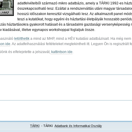
adatfelvételből származó mikro adatbázis, amely a TÁRKI 1992-es házt
összekapcsolható lesz. Ezáltal a rendszerváltás utáni magyar társadal
hosszú időszakon keresztül vizsgálható lesz. Az alkalmazott panel mód
teszi a kutatókat, hogy egyéni és háztartási életpályák hosszabb periód
ás háztartásokra gyakorolt hatásait és a társadalmi gazdasági versenyképesség mik
v kiadásával, illetve egynapos workshoppal foglaljuk össze.
lhasználó
letölthetik
a mind az MHP, mind a HÉV kutatási adatbázisait. Ha még nem r
son ide
. Az adatfelhasználási feltételeket megtekintheti itt. Legyen Ön is regisztrált 
ónk és elfelejetette a jelszavát,
kattintson ide
.
TÁRKI
- TÁRKI
Adatbank és Informatikai Osztály