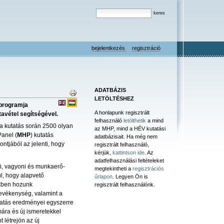
bejelentkezés
regisztráció
ADATBÁZIS
LETÖLTÉSHEZ
 programja
A honlapunk regisztrált
avétel segítségével.
felhasználó
letölthetik
a mind
 a kutatás során 2500 olyan
az MHP, mind a HÉV kutatási
Panel (
MHP
) kutatás
adatbázisait. Ha még nem
ntjából az jelenti, hogy
regisztrált felhasználó,
kérjük,
kattintson ide
. Az
adatfelhasználási feltételeket
mi, vagyoni és munkaerő-
megtekintheti a
regisztrációs
úl, hogy alapvető
űrlapon
. Legyen Ön is
kben hozunk
regisztrált felhasználónk.
tevékenység, valamint a
tatás eredményei egyszerre
ára és új ismeretekkel
 létrejön az új