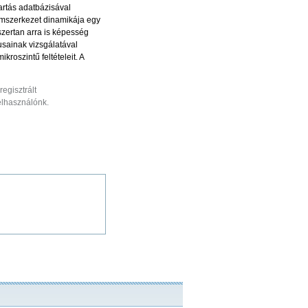
artás adatbázisával
omszerkezet dinamikája egy
szertan arra is képesség
usainak vizsgálatával
roszintű feltételeit. A
egisztrált
felhasználónk.