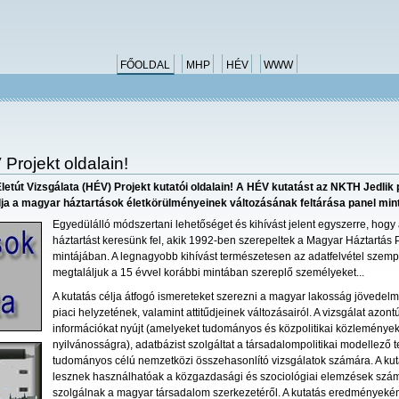
FŐOLDAL
MHP
HÉV
WWW
Projekt oldalain!
letút Vizsgálata (HÉV) Projekt kutatói oldalain! A HÉV kutatást az NKTH Jedlik
élja a magyar háztartások életkörülményeinek változásának feltárása panel mint
Egyedülálló módszertani lehetőséget és kihívást jelent egyszerre, hogy
háztartást keresünk fel, akik 1992-ben szerepeltek a Magyar Háztartás 
mintájában. A legnagyobb kihívást természetesen az adatfelvétel szempo
megtaláljuk a 15 évvel korábbi mintában szereplő személyeket...
A kutatás célja átfogó ismereteket szerezni a magyar lakosság jövedel
piaci helyzetének, valamint attitűdjeinek változásairól. A vizsgálat azont
információkat nyújt (amelyeket tudományos és közpolitikai
közleménye
nyilvánosságra), adatbázist szolgáltat a társadalompolitikai modellező 
tudományos célú nemzetközi összehasonlító vizsgálatok számára. A ku
lesznek használhatóak a közgazdasági és szociológiai elemzések szám
szolgálnak a magyar társadalom szerkezetéről. A kutatás eredményeként