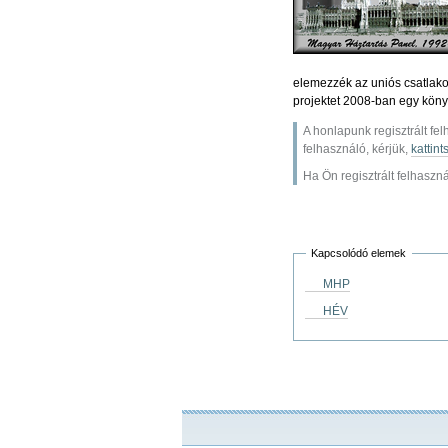
elemezzék az uniós csatlakoz
projektet 2008-ban egy köny
A honlapunk regisztrált fe
felhasználó, kérjük,
kattint
Ha Ön regisztrált felhasznál
Kapcsolódó elemek
MHP
HÉV