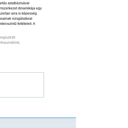
artás adatbázisával
omszerkezet dinamikája egy
szertan arra is képesség
usainak vizsgálatával
roszintű feltételeit. A
egisztrált
felhasználónk.