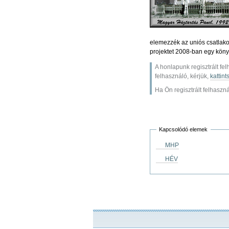
elemezzék az uniós csatlakoz
projektet 2008-ban egy köny
A honlapunk regisztrált fe
felhasználó, kérjük,
kattint
Ha Ön regisztrált felhasznál
Kapcsolódó elemek
MHP
HÉV