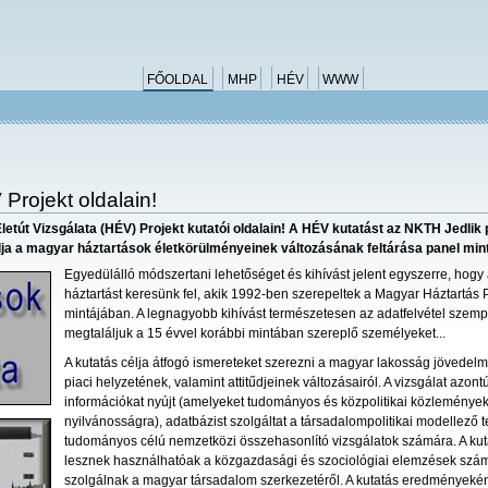
FŐOLDAL
MHP
HÉV
WWW
Projekt oldalain!
letút Vizsgálata (HÉV) Projekt kutatói oldalain! A HÉV kutatást az NKTH Jedlik
élja a magyar háztartások életkörülményeinek változásának feltárása panel mint
Egyedülálló módszertani lehetőséget és kihívást jelent egyszerre, hogy
háztartást keresünk fel, akik 1992-ben szerepeltek a Magyar Háztartás 
mintájában. A legnagyobb kihívást természetesen az adatfelvétel szempo
megtaláljuk a 15 évvel korábbi mintában szereplő személyeket...
A kutatás célja átfogó ismereteket szerezni a magyar lakosság jövedel
piaci helyzetének, valamint attitűdjeinek változásairól. A vizsgálat azont
információkat nyújt (amelyeket tudományos és közpolitikai
közleménye
nyilvánosságra), adatbázist szolgáltat a társadalompolitikai modellező 
tudományos célú nemzetközi összehasonlító vizsgálatok számára. A ku
lesznek használhatóak a közgazdasági és szociológiai elemzések szám
szolgálnak a magyar társadalom szerkezetéről. A kutatás eredményeként