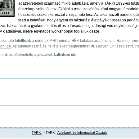
adatfelvételből származó mikro adatbázis, amely a TÁRKI 1992-es házt
összekapcsolható lesz. Ezáltal a rendszerváltás utáni magyar társadal
hosszú időszakon keresztül vizsgálható lesz. Az alkalmazott panel mód
teszi a kutatókat, hogy egyéni és háztartási életpályák hosszabb periód
ás háztartásokra gyakorolt hatásait és a társadalmi gazdasági versenyképesség mik
v kiadásával, illetve egynapos workshoppal foglaljuk össze.
lhasználó
letölthetik
a mind az MHP, mind a HÉV kutatási adatbázisait. Ha még nem r
son ide
. Az adatfelhasználási feltételeket megtekintheti itt. Legyen Ön is regisztrált 
ónk és elfelejetette a jelszavát,
kattintson ide
.
TÁRKI
- TÁRKI
Adatbank és Informatikai Osztály