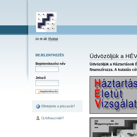
keresés
Bekezdések
Személyes
Dokumentummal
Tovább
összetett keresés
eszközök
kapcsolatos
a
tevékenységek
tartalomhoz
Ugrás
a
navigációhoz
HEV
ön itt áll:
főoldal
Üdvözöljük a HÉV 
BEJELENTKEZÉS
Bejelentkezési név
Üdvözöljük a Háztartások É
finanszírozza. A kutatás c
Jelszó
Elfelejtette a jelszavát?
Új felhasználó?