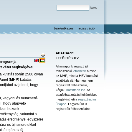
bejelentkezés
regisztráció
ADATBÁZIS
LETÖLTÉSHEZ
 programja
A honlapunk regisztrált
avétel segítségével.
felhasználó
letölthetik
a mind
 a kutatás során 2500 olyan
az MHP, mind a HÉV kutatási
Panel (
MHP
) kutatás
adatbázisait. Ha még nem
ntjából az jelenti, hogy
regisztrált felhasználó,
kérjük,
kattintson ide
. Az
adatfelhasználási feltételeket
mi, vagyoni és munkaerő-
megtekintheti a
regisztrációs
úl, hogy alapvető
űrlapon
. Legyen Ön is
kben hozunk
regisztrált felhasználónk.
tevékenység, valamint a
tatás eredményei egyszerre
ára és új ismeretekkel
 létrejön az új