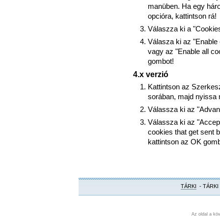
manüben. Ha egy háro
opcióra, kattintson rá!
Válaszza ki a "Cookies
Válasza ki az "Enable c
vagy az "Enable all c
gombot!
4.x verzió
Kattintson az Szerkes
sorában, majd nyissa 
Válassza ki az "Adva
Válassza ki az "Accept
cookies that get sent b
kattintson az OK gomb
TÁRKI
- TÁRKI
Az oldal a kö