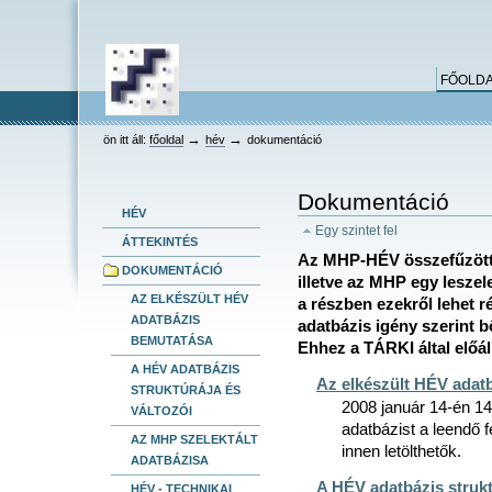
keresés
Bekezdések
Személyes
Dokumentummal
Tovább
összetett keresés
eszközök
kapcsolatos
a
tevékenységek
tartalomhoz
Ugrás
FŐOLD
a
navigációhoz
HEV
→
→
ön itt áll:
főoldal
hév
dokumentáció
Dokumentáció
HÉV
Egy szintet fel
ÁTTEKINTÉS
Az MHP-HÉV összefűzött a
DOKUMENTÁCIÓ
illetve az MHP egy leszel
AZ ELKÉSZÜLT HÉV
a részben ezekről lehet r
ADATBÁZIS
adatbázis igény szerint b
BEMUTATÁSA
Ehhez a TÁRKI által előál
A HÉV ADATBÁZIS
Az elkészült HÉV adat
STRUKTÚRÁJA ÉS
2008 január 14-én 14
VÁLTOZÓI
adatbázist a leendő f
AZ MHP SZELEKTÁLT
innen letölthetők.
ADATBÁZISA
A HÉV adatbázis strukt
HÉV - TECHNIKAI