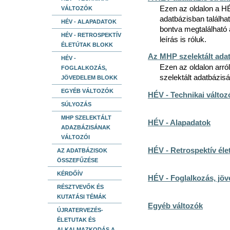
Ezen az oldalon a HÉV
VÁLTOZÓK
adatbázisban találhat
HÉV - ALAPADATOK
bontva megtalálható 
HÉV - RETROSPEKTÍV
leírás is róluk.
ÉLETÚTAK BLOKK
Az MHP szelektált ada
HÉV -
Ezen az oldalon arról
FOGLALKOZÁS,
szelektált adatbázis
JÖVEDELEM BLOKK
EGYÉB VÁLTOZÓK
HÉV - Technikai változ
SÚLYOZÁS
MHP SZELEKTÁLT
HÉV - Alapadatok
ADAZBÁZISÁNAK
VÁLTOZÓI
HÉV - Retrospektív éle
AZ ADATBÁZISOK
ÖSSZEFŰZÉSE
KÉRDŐÍV
HÉV - Foglalkozás, jö
RÉSZTVEVŐK ÉS
KUTATÁSI TÉMÁK
Egyéb változók
ÚJRATERVEZÉS-
ÉLETUTAK ÉS
ALKALMAZKODÁS A