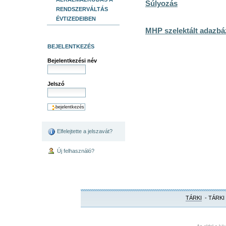
Súlyozás
RENDSZERVÁLTÁS
ÉVTIZEDEIBEN
MHP szelektált adazbá
BEJELENTKEZÉS
Bejelentkezési név
Jelszó
Elfelejtette a jelszavát?
Új felhasználó?
TÁRKI
- TÁRKI