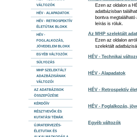
Ezen az oldalon a HÉV
VÁLTOZÓK
adatbázisban találhat
HÉV - ALAPADATOK
bontva megtalálható 
HÉV - RETROSPEKTÍV
leírás is róluk.
ÉLETÚTAK BLOKK
Az MHP szelektált ada
HÉV -
Ezen az oldalon arról
FOGLALKOZÁS,
szelektált adatbázis
JÖVEDELEM BLOKK
EGYÉB VÁLTOZÓK
HÉV - Technikai változ
SÚLYOZÁS
MHP SZELEKTÁLT
HÉV - Alapadatok
ADAZBÁZISÁNAK
VÁLTOZÓI
HÉV - Retrospektív éle
AZ ADATBÁZISOK
ÖSSZEFŰZÉSE
KÉRDŐÍV
HÉV - Foglalkozás, jö
RÉSZTVEVŐK ÉS
KUTATÁSI TÉMÁK
Egyéb változók
ÚJRATERVEZÉS-
ÉLETUTAK ÉS
ALKALMAZKODÁS A