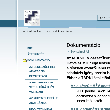
keresés
Bekezdések
Személyes
Dokumentummal
Tovább
összetett keresés
eszközök
kapcsolatos
a
tevékenységek
tartalomhoz
Ugrás
FŐOLD
a
navigációhoz
HEV
→
→
ön itt áll:
főoldal
hév
dokumentáció
Dokumentáció
HÉV
Egy szintet fel
ÁTTEKINTÉS
Az MHP-HÉV összefűzött a
DOKUMENTÁCIÓ
illetve az MHP egy leszel
AZ ELKÉSZÜLT HÉV
a részben ezekről lehet r
ADATBÁZIS
adatbázis igény szerint b
BEMUTATÁSA
Ehhez a TÁRKI által előál
A HÉV ADATBÁZIS
Az elkészült HÉV adat
STRUKTÚRÁJA ÉS
2008 január 14-én 14
VÁLTOZÓI
adatbázist a leendő f
AZ MHP SZELEKTÁLT
innen letölthetők.
ADATBÁZISA
A HÉV adatbázis strukt
HÉV - TECHNIKAI