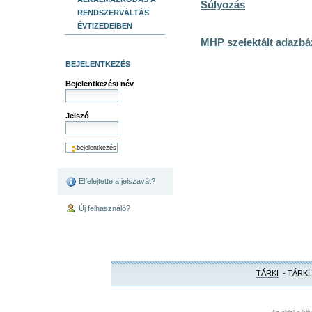
Súlyozás
RENDSZERVÁLTÁS
ÉVTIZEDEIBEN
MHP szelektált adazbá
BEJELENTKEZÉS
Bejelentkezési név
Jelszó
Elfelejtette a jelszavát?
Új felhasználó?
TÁRKI
- TÁRKI